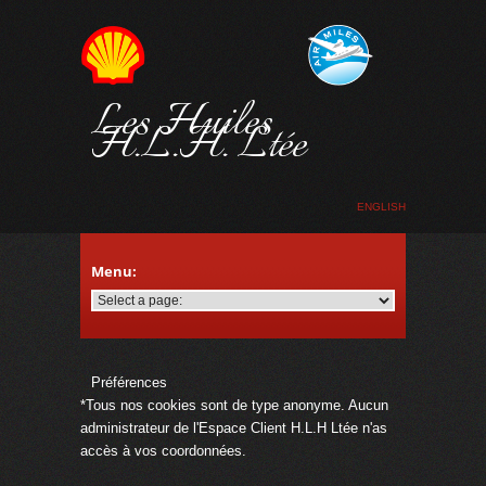
Les Huiles
H.L.H. Ltée
ENGLISH
Préférences
*Tous nos cookies sont de type anonyme. Aucun
administrateur de l'Espace Client H.L.H Ltée n'as
accès à vos coordonnées.